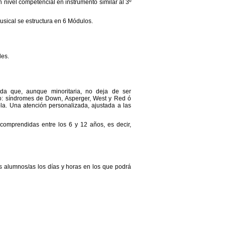
n nivel competencial en instrumento similar al 3º
musical se estructura en 6 Módulos.
les.
da que, aunque minoritaria, no deja de ser
o: síndromes de Down, Asperger, West y Red ó
la. Una atención personalizada, ajustada a las
comprendidas entre los 6 y 12 años, es decir,
s alumnos/as los días y horas en los que podrá