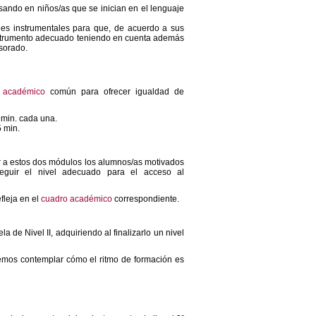
sando en niños/as que se inician en el lenguaje
des instrumentales para que, de acuerdo a sus
l instrumento adecuado teniendo en cuenta además
esorado.
 académico
común para ofrecer igualdad de
min. cada una.
 min.
 a estos dos módulos los alumnos/as motivados
seguir el nivel adecuado para el acceso al
fleja en el
cuadro académico
correspondiente.
 de Nivel II, adquiriendo al finalizarlo un nivel
emos contemplar cómo el ritmo de formación es