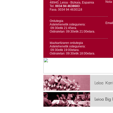
Nola 
48940, Leioa - Bizkaia, Espainia
Tel.
0034 94 4638683
Faxa. 0034 94 4630118
Ordutegia
Emai
Astelehenetik ostegunera:
09:30etik 21:45era.
Ostiraletan: 09:30etik 21:00etara.
Idazkaritzaren ordutegia
Astelehenetik ostegunera:
09:30etik 19:00etara.
Ostiraletan: 09:30etik 18:00etara.