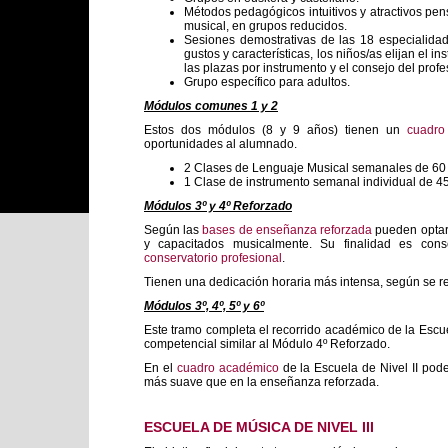
Métodos pedagógicos intuitivos y atractivos pen
musical, en grupos reducidos.
Sesiones demostrativas de las 18 especialida
gustos y características, los niños/as elijan e
las plazas por instrumento y el consejo del prof
Grupo específico para adultos.
Módulos comunes 1 y 2
Estos dos módulos (8 y 9 años) tienen un
cuadro
oportunidades al alumnado.
2 Clases de Lenguaje Musical semanales de 60 
1 Clase de instrumento semanal individual de 45
Módulos 3º y 4º Reforzado
Según las
bases de enseñanza reforzada
pueden optar
y capacitados musicalmente. Su finalidad es con
conservatorio profesional
.
Tienen una dedicación horaria más intensa, según se re
Módulos 3º, 4º, 5º y 6º
Este tramo completa el recorrido académico de la Escuela
competencial similar al Módulo 4º Reforzado.
En el
cuadro académico
de la Escuela de Nivel II pod
más suave que en la enseñanza reforzada.
ESCUELA DE MÚSICA DE NIVEL III