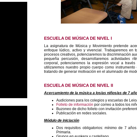
ESCUELA DE MÚSICA DE NIVEL I
La asignatura de Música y Movimiento pretende ac
enfoque lúdico, activo y vivencial. Trabajaremos en t
procesos creativos, potenciaremos la discriminación aud
pequeña percusión, desarrollaremos actividades rí
corporal, potenciaremos la expresión vocal a travé
utilizaremos nuestro propio cuerpo como instrumento 
tratando de generar motivación en el alumnado de modo
ESCUELA DE MÚSICA DE NIVEL II
Acercamiento de la música a los/as niños/as de 7 año
Audiciones para los colegios y escuelas de Leioa
Folleto de información
por correo a todos los niñ
Buzoneo de dicho folleto con invitación preferen
Publicación en redes sociales.
Módulo de iniciación
Dos requisitos obligatorios: mínimo de 7 año
Primaria.
Grupos en euskera y castellano.