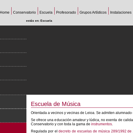
Home
Conservatorio
Escuela
Profesorado
Grupos Artísticos
Instalaciones
estás en:
Escuela
Escuela de Música
Orientada a vecinos y vecinas de Leioa. Se admiten alumnado d
Se ofrece una educación amateur y lúdica, no exenta de calida
Conservatorio y con toda la gama de
instrumentos
.
Regulada por el
decreto de escuelas de música 289/1992 de 