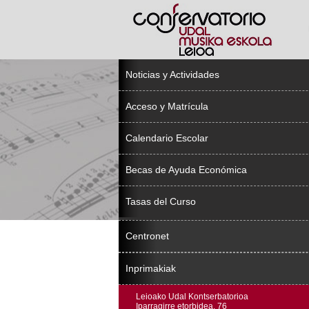
Noticias y Actividades
Acceso y Matrícula
Calendario Escolar
Becas de Ayuda Económica
Tasas del Curso
Centronet
Inprimakiak
Leioako Udal Kontserbatorioa
Iparragirre etorbidea, 76