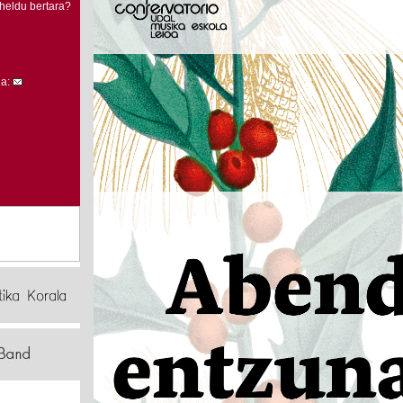
heldu bertara?
la: