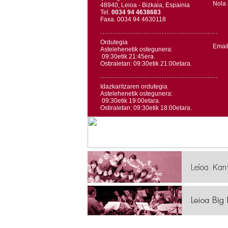
Nola 
48940, Leioa - Bizkaia, Espainia
Tel.
0034 94 4638683
Faxa. 0034 94 4630118
Ordutegia
Emai
Astelehenetik ostegunera:
09:30etik 21:45era.
Ostiraletan: 09:30etik 21:00etara.
Idazkaritzaren ordutegia
Astelehenetik ostegunera:
09:30etik 19:00etara.
Ostiraletan: 09:30etik 18:00etara.