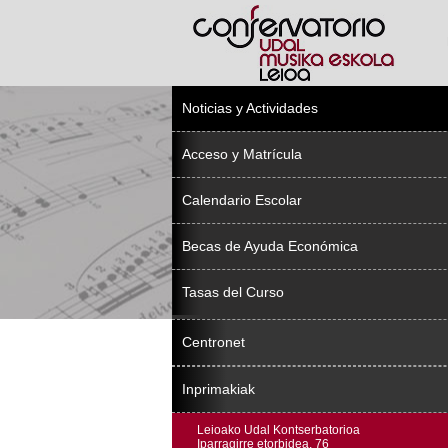
Noticias y Actividades
Acceso y Matrícula
Calendario Escolar
Becas de Ayuda Económica
Tasas del Curso
Centronet
Inprimakiak
Leioako Udal Kontserbatorioa
Iparragirre etorbidea, 76