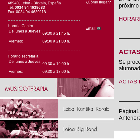
¿Cómo llegar?
48940, Leioa - Bizkaia, España
próximo
Tel.
0034 94 4638683
Fax. 0034 94 4630118
HORARI
Horario Centro
Email:
De lunes a Jueves:
09:30 a 21:45 h.
Viernes:
09:30 a 21:00 h.
ACTAS
Horario secretaría
Se proce
De lunes a Jueves:
09:30 a 19:00 h.
alumnad
Viernes:
09:30 a 18:00 h.
ACTAS 
Página1
Anterio