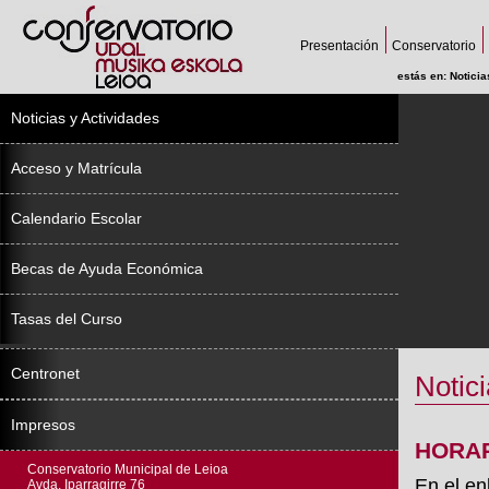
Presentación
Conservatorio
estás en:
Noticia
Noticias y Actividades
Acceso y Matrícula
Calendario Escolar
Becas de Ayuda Económica
Tasas del Curso
Centronet
Notici
Impresos
HORAR
Conservatorio Municipal de Leioa
En el en
Avda. Iparragirre 76