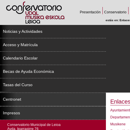
Presentación
Conservatorio
estás en:
Enlace
Noticias y Actividades
Acceso y Matrícula
Calendario Escolar
Becas de Ayuda Económica
Tasas del Curso
Centronet
Enlace
Ayuntamient
Impresos
Departament
Musikene
Conservatorio Municipal de Leioa
Avda. Iparragirre 76