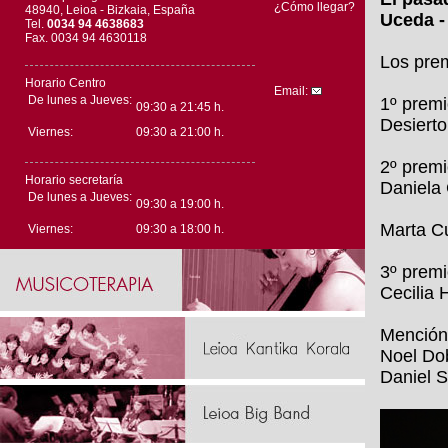
¿Cómo llegar?
48940, Leioa - Bizkaia, España
Uceda -
Tel.
0034 94 4638683
Fax. 0034 94 4630118
Los prem
Horario Centro
Email:
De lunes a Jueves:
1º premi
09:30 a 21:45 h.
Desierto
Viernes:
09:30 a 21:00 h.
2º premi
Horario secretaría
Daniela 
De lunes a Jueves:
09:30 a 19:00 h.
Marta C
Viernes:
09:30 a 18:00 h.
3º premi
Cecilia H
Mención 
Noel Dob
Daniel S