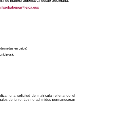
hará de manera automática desde Secretaría.
ntserbatorioa@leioa.eus
adronadas en Leioa).
nicipios).
lizar una solicitud de matrícula rellenando el
finales de junio. Los no admitidos permanecerán