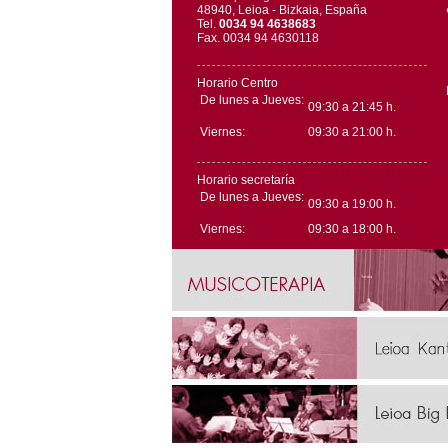
48940, Leioa - Bizkaia, España
Tel.
0034 94 4638683
Fax. 0034 94 4630118
Horario Centro
De lunes a Jueves:
09:30 a 21:45 h.
Viernes:
09:30 a 21:00 h.
Horario secretaría
De lunes a Jueves:
09:30 a 19:00 h.
Viernes:
09:30 a 18:00 h.