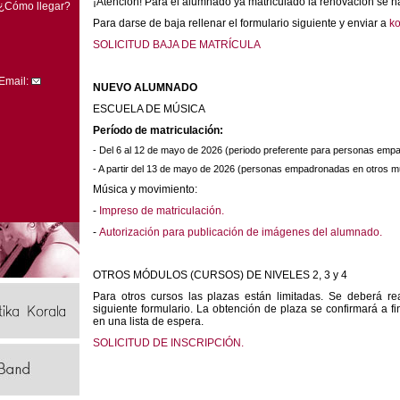
¡Atención! Para el alumnado ya matriculado la renovación se 
¿Cómo llegar?
Para darse de baja rellenar el formulario siguiente y enviar a
ko
SOLICITUD BAJA DE MATRÍCULA
Email:
NUEVO ALUMNADO
ESCUELA DE MÚSICA
Período de matriculación:
- D
el 6 al 12 de mayo de 2026 (periodo preferente para personas emp
-
A partir del 13 de mayo de 2026 (personas empadronadas en otros mu
Música y movimiento:
-
Impreso de matriculación.
-
Autorización para publicación de imágenes del alumnado.
OTROS MÓDULOS (CURSOS) DE NIVELES 2, 3 y 4
Para otros cursos las plazas están limitadas. Se deberá rea
siguiente formulario. La obtención de plaza se confirmará a 
en una lista de espera.
SOLICITUD DE INSCRIPCIÓN.