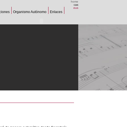
home
cas
eus
aciones
Organismo Autónomo
Enlaces