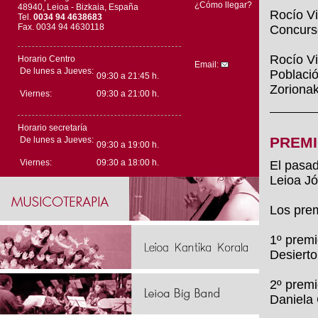
¿Cómo llegar?
48940, Leioa - Bizkaia, España
Rocío Vi
Tel.
0034 94 4638683
Fax. 0034 94 4630118
Concurso
Rocío Vi
Horario Centro
Email:
De lunes a Jueves:
Població
09:30 a 21:45 h.
Zorionak
Viernes:
09:30 a 21:00 h.
Horario secretaría
PREMI
De lunes a Jueves:
09:30 a 19:00 h.
Viernes:
09:30 a 18:00 h.
El pasad
Leioa Jó
Los prem
1º premi
Desierto
2º premi
Daniela 