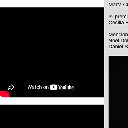
Marta C
3º premi
Cecilia H
Mención 
Noel Dob
Daniel S