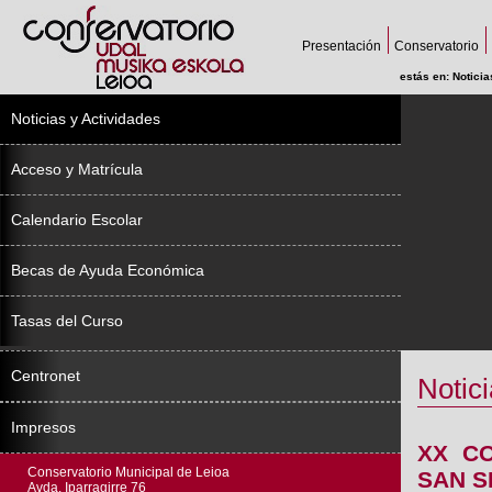
Presentación
Conservatorio
estás en:
Noticia
Noticias y Actividades
Acceso y Matrícula
Calendario Escolar
Becas de Ayuda Económica
Tasas del Curso
Centronet
Notici
Impresos
XX C
Conservatorio Municipal de Leioa
SAN S
Avda. Iparragirre 76